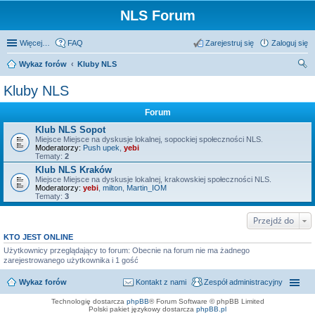
NLS Forum
Więcej…
FAQ
Zarejestruj się
Zaloguj się
Wykaz forów
Kluby NLS
zu
Kluby NLS
kaj
Forum
Klub NLS Sopot
Miejsce Miejsce na dyskusje lokalnej, sopockiej społeczności NLS.
Moderatorzy:
Push upek
,
yebi
Tematy:
2
Klub NLS Kraków
Miejsce Miejsce na dyskusje lokalnej, krakowskiej społeczności NLS.
Moderatorzy:
yebi
,
milton
,
Martin_IOM
Tematy:
3
Przejdź do
KTO JEST ONLINE
Użytkownicy przeglądający to forum: Obecnie na forum nie ma żadnego
zarejestrowanego użytkownika i 1 gość
Wykaz forów
Kontakt z nami
Zespół administracyjny
Technologię dostarcza
phpBB
® Forum Software © phpBB Limited
Polski pakiet językowy dostarcza
phpBB.pl