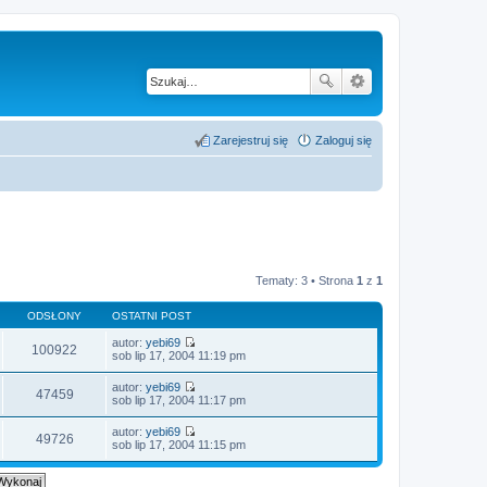
Zarejestruj się
Zaloguj się
Tematy: 3 • Strona
1
z
1
ODSŁONY
OSTATNI POST
autor:
yebi69
100922
W
sob lip 17, 2004 11:19 pm
y
ś
autor:
yebi69
w
47459
W
sob lip 17, 2004 11:17 pm
i
y
e
ś
autor:
yebi69
t
w
49726
W
sob lip 17, 2004 11:15 pm
l
i
y
n
e
ś
a
t
w
j