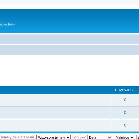
e techniki
ODPOWIEDZI
0
0
0
 tematy nie starsze niż:
Sortuj wg