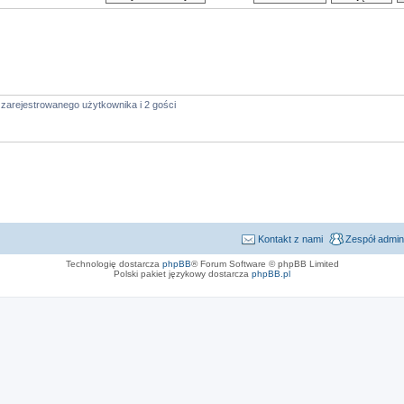
zarejestrowanego użytkownika i 2 gości
Kontakt z nami
Zespół admin
Technologię dostarcza
phpBB
® Forum Software © phpBB Limited
Polski pakiet językowy dostarcza
phpBB.pl