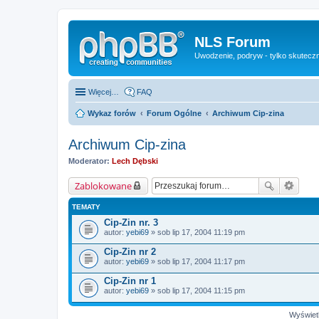
NLS Forum
Uwodzenie, podryw - tylko skuteczn
Więcej…
FAQ
Wykaz forów
Forum Ogólne
Archiwum Cip-zina
Archiwum Cip-zina
Moderator:
Lech Dębski
Zablokowane
TEMATY
Cip-Zin nr. 3
autor:
yebi69
» sob lip 17, 2004 11:19 pm
Cip-Zin nr 2
autor:
yebi69
» sob lip 17, 2004 11:17 pm
Cip-Zin nr 1
autor:
yebi69
» sob lip 17, 2004 11:15 pm
Wyświetl