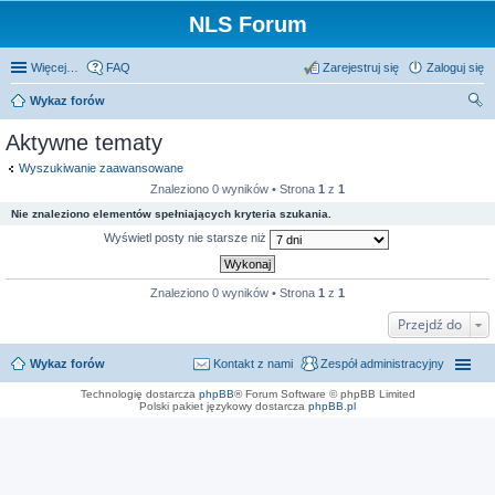
NLS Forum
Więcej…
FAQ
Zarejestruj się
Zaloguj się
Wykaz forów
zu
Aktywne tematy
kaj
Wyszukiwanie zaawansowane
Znaleziono 0 wyników • Strona
1
z
1
Nie znaleziono elementów spełniających kryteria szukania.
Wyświetl posty nie starsze niż
Znaleziono 0 wyników • Strona
1
z
1
Przejdź do
Wykaz forów
Kontakt z nami
Zespół administracyjny
Technologię dostarcza
phpBB
® Forum Software © phpBB Limited
Polski pakiet językowy dostarcza
phpBB.pl